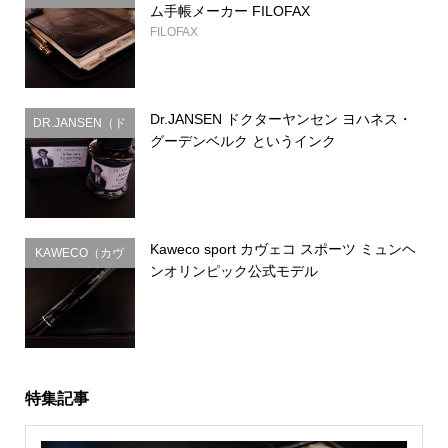
ム手帳メーカー FILOFAX
FILOFAX
Dr.JANSEN ドクターヤンセン ヨハネス・
DR.JANSEN（ド
グーデンベルク というインク
クターヤンセ
ン）
Kaweco sport カヴェコ スポーツ ミュンヘ
KAWECO（カヴ
ンオリンピック公式モデル
ェコ）
特集記事