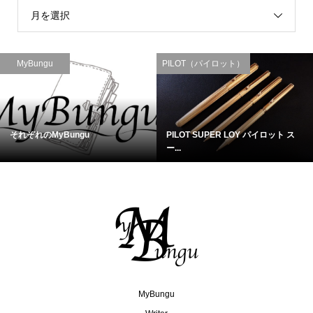
月を選択
MyBungu
PILOT（パイロット）
それぞれのMyBungu
PILOT SUPER LOY パイロット ス
ー...
MyBungu