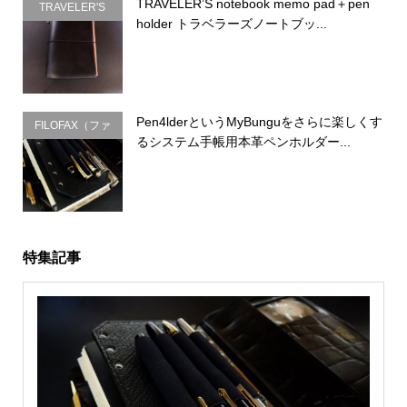
TRAVELER’S notebook memo pad＋pen
TRAVELER'S
holder トラベラーズノートブッ...
COMPANY（ト
ラベラーズカン
パニー）
Pen4lderというMyBunguをさらに楽しくす
FILOFAX（ファ
るシステム手帳用本革ペンホルダー...
イロファック
ス）
特集記事