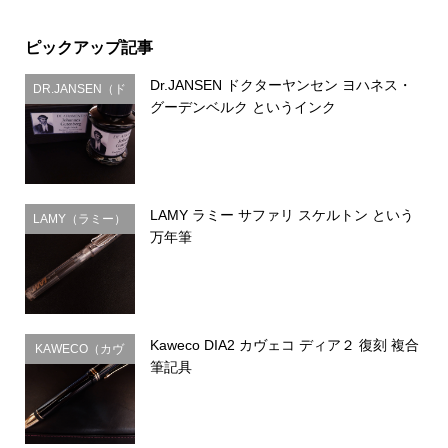
ピックアップ記事
Dr.JANSEN ドクターヤンセン ヨハネス・
DR.JANSEN（ド
グーデンベルク というインク
クターヤンセ
ン）
LAMY ラミー サファリ スケルトン という
LAMY（ラミー）
万年筆
Kaweco DIA2 カヴェコ ディア２ 復刻 複合
KAWECO（カヴ
筆記具
ェコ）