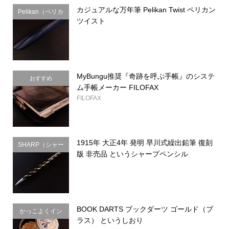
カジュアルな万年筆 Pelikan Twist ペリカン
Pelikan（ペリカ
ツイスト
ン）
MyBungu推奨『奇跡を呼ぶ手帳』のシステ
おすすめ
ム手帳メーカー FILOFAX
FILOFAX
1915年 大正4年 発明 早川式繰出鉛筆 復刻
SHARP（シャー
版 非売品 というシャープペンシル
プ）
BOOK DARTS ブックダーツ ゴールド（ブ
かっこよくイン
ラス） というしおり
デックス