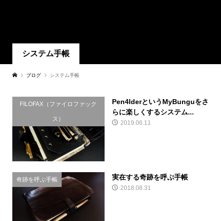
システム手帳
ブログ
システム手帳
Pen4lderというMyBunguをさ
FILOFAX（ファイロファック
らに楽しくするシステム...
ス）
2019.06.11
実在する奇跡を呼ぶ手帳
奇跡を呼ぶ手帳
2018.08.31