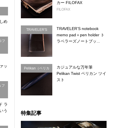
カー FILOFAX
FILOFAX
しめ
TRAVELER’S notebook
TRAVELER'S
memo pad＋pen holder ト
COMPANY（ト
ロフ
ラベラーズノートブッ...
ラベラーズカン
パニー）
ファッ
カジュアルな万年筆
Pelikan（ペリカ
.
Pelikan Twist ペリカン ツイ
ン）
スト
ュフ
ド ラ
いう
特集記事