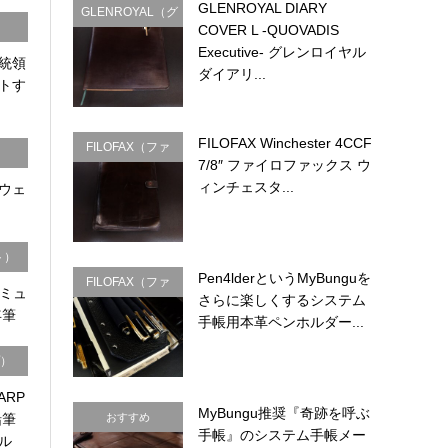
GLENROYAL DIARY
GLENROYAL（グ
COVER L -QUOVADIS
レンロイヤル）
Executive- グレンロイヤル
統領
ダイアリ...
トす
FILOFAX Winchester 4CCF
FILOFAX（ファ
7/8″ ファイロファックス ウ
イロファック
ィンチェスタ...
ウェ
ス）
ト）
Pen4lderというMyBunguを
FILOFAX（ファ
トミュ
さらに楽しくするシステム
イロファック
年筆
手帳用本革ペンホルダー...
ス）
プ）
ARP
MyBungu推奨『奇跡を呼ぶ
鉛筆
おすすめ
手帳』のシステム手帳メー
ル