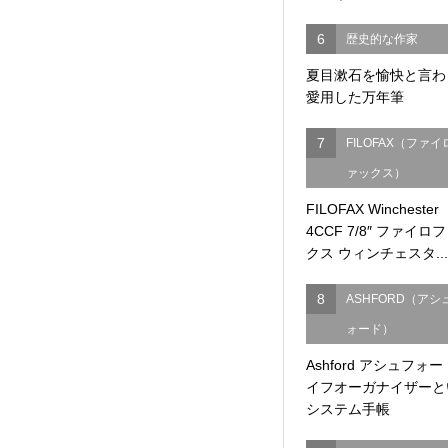
6
歴史的な作家
夏目漱石を愉快と言わ
愛用した万年筆
7
FILOFAX（ファイ
ァックス）
FILOFAX Winchester
4CCF 7/8″ ファイロ
クス ウィンチェスタ..
8
ASHFORD（アシ
ォード）
Ashford アシュフォー
イフオーガナイザーと
システム手帳