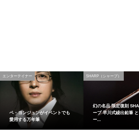
エンターテイナー
SHARP（シャープ）
幻の名品 限定復刻 SHA
ペ・ヨンジュンがイベントでも
ープ 早川式繰出鉛筆 
愛用する万年筆
ー...