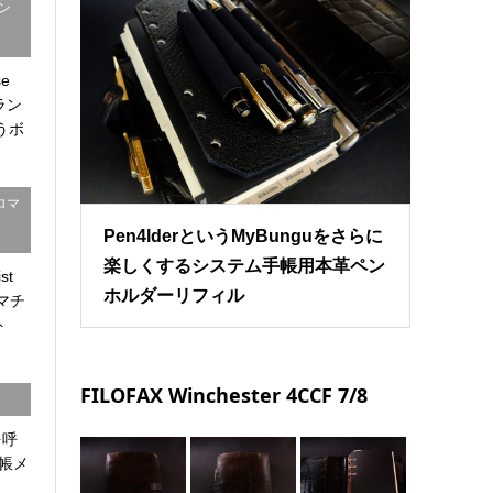
モン
se
ブラン
うボ
ロマ
Pen4lderというMyBunguをさらに
楽しくするシステム手帳用本革ペン
st
ホルダーリフィル
ロマチ
ト
FILOFAX Winchester 4CCF 7/8
を呼
帳メ