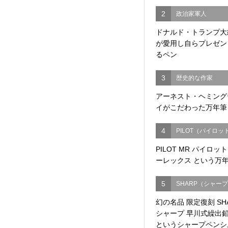
2
政治家軍人
ドナルド・トランプ大
が愛用し自らプレゼン
るペン
3
歴史的な作家
アーネスト・ヘミング
イがこだわった万年筆
4
PILOT（パイロッ
PILOT MR パイロッ
ーレックス という万
5
SHARP（シャー
幻の名品 限定復刻 SH
シャープ 早川式繰出
というシャープペンシ