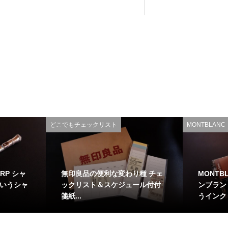
どこでもチェックリスト
MONTBLAN
RP シャ
無印良品の便利な変わり種 チェ
MONTBL
というシャ
ックリスト＆スケジュール付付
ンブラン
箋紙...
うインク