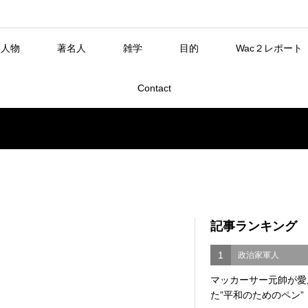
人物
著名人
雑学
目的
Wac２レポート
Contact
記事ランキング
1
政治家軍人
マッカーサー元帥が愛
た”平和のためのペン”