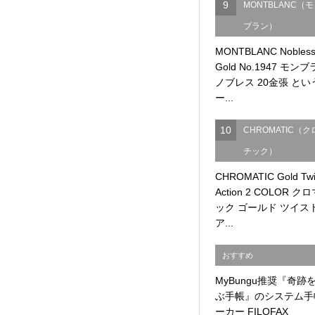
9
MONTBLANC（
ブラン）
MONTBLANC Nobles
Gold No.1947 モン
ノブレス 20金張 とい
ー...
10
CHROMATIC（ク
チック）
CHROMATIC Gold Twi
Action 2 COLOR ク
ック ゴールド ツイス
ア...
おすすめ
MyBungu推奨『奇跡
ぶ手帳』のシステム手
ーカー FILOFAX